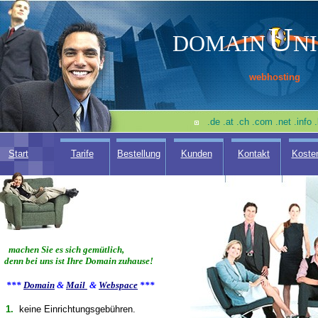
U
DOMAIN
N
webhosting
.de .at .ch .com .net .info 
Start
Tarife
Bestellung
Kunden
Kontakt
Koste
machen Sie es sich gemütlich,
denn bei uns ist Ihre Domain zuhause!
***
Domain
&
Mail
&
Webspace
***
1.
keine Einrichtungsgebühren.