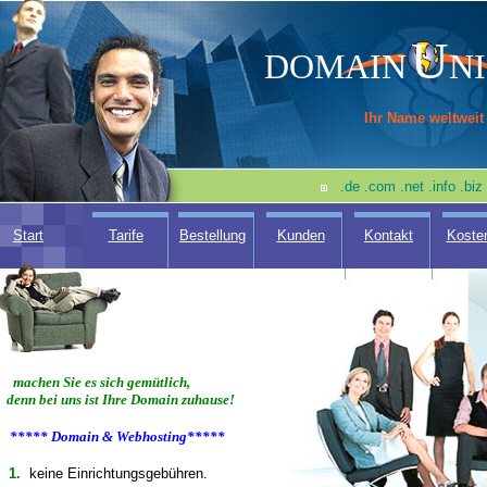
U
DOMAIN
N
Ihr Name weltweit
.de .com .net .info .bi
Start
Tarife
Bestellung
Kunden
Kontakt
Koste
machen Sie es sich gemütlich,
denn bei uns ist Ihre Domain zuhause!
***** Domain & Webhosting*****
1.
keine Einrichtungsgebühren.