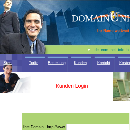
U
DOMAIN
N
Ihr Name weltweit
.de .com .net .info .
Start
Tarife
Bestellung
Kunden
Kontakt
Koste
Kunden Login
Ihre Domain
http://www.