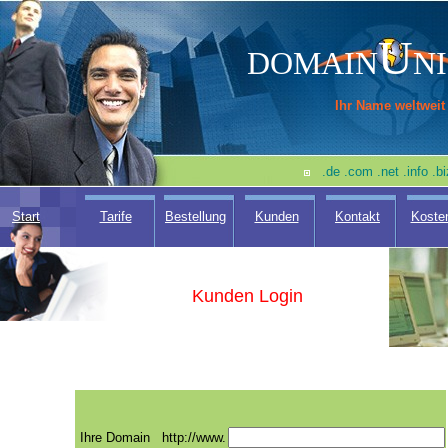
U
DOMAIN
N
Ihr Name weltweit
.de .com .net .info .
Start
Tarife
Bestellung
Kunden
Kontakt
Koste
Kunden Login
Ihre Domain
http://www.