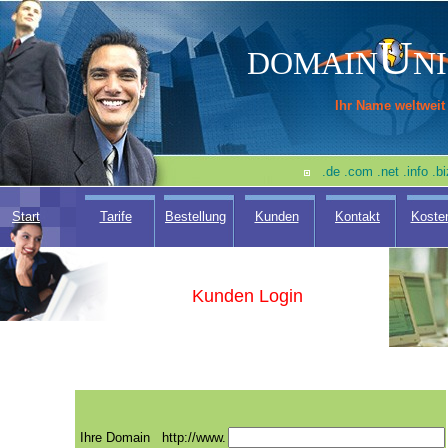
U
DOMAIN
N
Ihr Name weltweit
.de .com .net .info .
Start
Tarife
Bestellung
Kunden
Kontakt
Koste
Kunden Login
Ihre Domain
http://www.