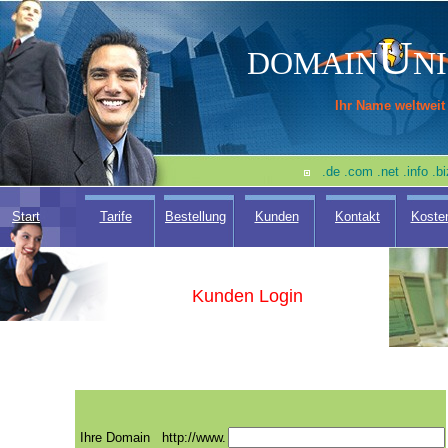
U
DOMAIN
N
Ihr Name weltweit
.de .com .net .info .
Start
Tarife
Bestellung
Kunden
Kontakt
Koste
Kunden Login
Ihre Domain
http://www.