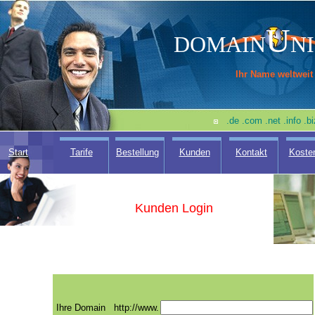
U
DOMAIN
N
Ihr Name weltweit
.de .com .net .info .
Start
Tarife
Bestellung
Kunden
Kontakt
Koste
Kunden Login
Ihre Domain
http://www.