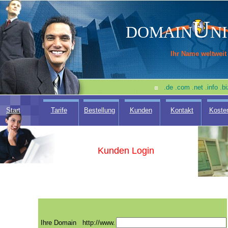
U
DOMAIN
N
Ihr Name weltweit
.de .com .net .info .
Start
Tarife
Bestellung
Kunden
Kontakt
Koste
Kunden Login
Ihre Domain
http://www.